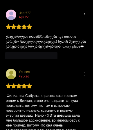
User777
Apr 22
Rated 5 out of 5 stars.
უსაყვარლესი თანამშრომლები  და თბილი 
გარემო  სახეელი ელი გავიგე 2 წუთის შუალედში 
გაიკეთა ყავა როცა მეჩქარებოდა luxury place❤️
მოწონება
პასუხი
Ульвия
Feb 26
Rated 5 out of 5 stars.
Филиал на Сабуртало расположен совсем 
рядом с Джикия, и мне очень нравится туда 
приходить, потому что там я встречаю 
невероятно нежную, красивую и полную 
энергии девушку  Нано <3 Эта девушка дала 
мне большое вдохновение, во многом беру с 
неё пример, потому что она очень 