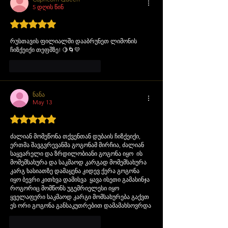
5 დღის წინ
Rated 5 out of 5 stars.
რუსთავის ფილიალში დააბრუნეთ ლიმონის 
ჩიზქეიქი თეფშზე! 🍋🌀💛
მოწონება
პასუხი
ნანა
May 13
Rated 5 out of 5 stars.
ძალიან მომეწონა თქვენთან დუბაის ჩიზქეიქი, 
ერთმა შავგვრევანმა გოგონამ მირჩია, ძალიან 
საყვარელი და ზრდილობიანი გოგონა იყო  ის 
მომემსახურა და საკმაოდ კარგად მომემსახურა 
კარგ ხასიათზე დამაყენა კიდევ ქერა გოგონა 
იყო ბევრი კითხვა დამისვა  ყავა ისეთი გამასინჯა 
როგორიც მომწონს უგემრიელესი იყო 
ყველაფერი საკმაოდ კარგი მომსახურება გაქვთ 
ეს ორი გოგონა განსაკუთრებით დამამახსოვრდა 
მოწონება
პასუხი