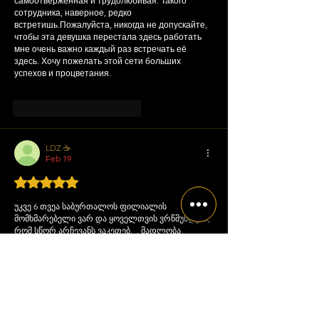
самоотверженная и трудолюбивая. Такого 
сотрудника, наверное, редко 
встретишь.Пожалуйста, никогда не допускайте, 
чтобы эта девушка перестала здесь работать 
мне очень важно каждый раз встречать её 
здесь. Хочу пожелать этой сети больших 
успехов и процветания.
მოწონება
პასუხი
LDZ ☕️
Feb 19
Rated 5 out of 5 stars.
უკვე 6 თვეა საბურთალოს ფილიალის  
მომხმარებელი ვარ და ყოველთვის ვრწმუნდები, 
რომ სწორ არჩევანს ვაკეთებ.  , მადლობა 
ყურადღებისათვის   და სითბოსთვის,  რომელსაც 
 ყავის მაღაზიაში ვიზიტის დროს იჩენთ თქვენი 
მომხმარებლების მიმართ . ყოველი ახალი  
ვიზიტი სასიამოვნო გამოცდილებაა.  🤍 
მოწონება
პასუხი